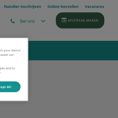
Huisdier inschrijven
Online bestellen
Vacatures
Bel ons
AFSPRAAK MAKEN
 on your device
assist our
gies and to
.
ept All