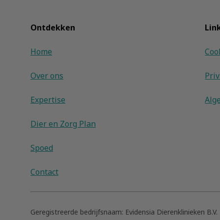
Ontdekken
Lin
Home
Coo
Over ons
Pri
Expertise
Alg
Dier en Zorg Plan
Spoed
Contact
Geregistreerde bedrijfsnaam:
Evidensia Dierenklinieken B.V.