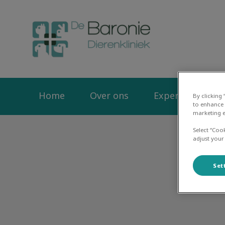
Homepage Dierenk
Home
Over ons
Expertise
D
By clicking
to enhance 
marketing e
Select “Coo
adjust your
Set