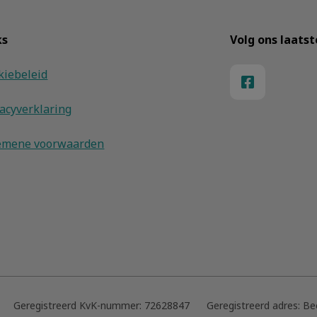
ks
Volg ons laats
kiebeleid
vacyverklaring
emene voorwaarden
Geregistreerd KvK-nummer:
72628847
Geregistreerd adres:
Be