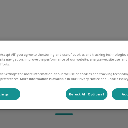
liniek de Baronie
ier en Zorg Plan
Spoed
Contact
 “Accept All” you agree to the storing and use of cookies and tracking technologies
site navigation, improve the performance of our website, analyse website use, and 
fforts.
kie Settings” for more information about the use of cookies and tracking technolo
 preferences. More information is available in our Privacy Notice and Cookie Policy
tings
Reject All Optional
Acc
Anouk